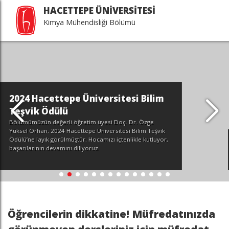
HACETTEPE ÜNİVERSİTESİ
Kimya Mühendisliği Bölümü
esi Bilim
. Dr. Özge
si Bilim Teşvik
enlikle kutluyor,
Seçmeli lisans derslerimi
Öğrencilerin dikkatine! Müfredatınızda