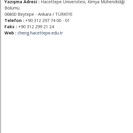
Yazışma Adresi :
Hacettepe Üniversitesi, Kimya Mühendisliği
Bölümü
06800 Beytepe - Ankara / TÜRKİYE
Telefon :
+90 312 297 74 00 - 01
Faks :
+90 312 299 21 24
Web :
cheng.hacettepe.edu.tr