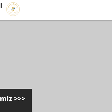
İ
imiz >>>