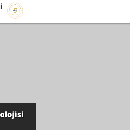
İ
lojisi