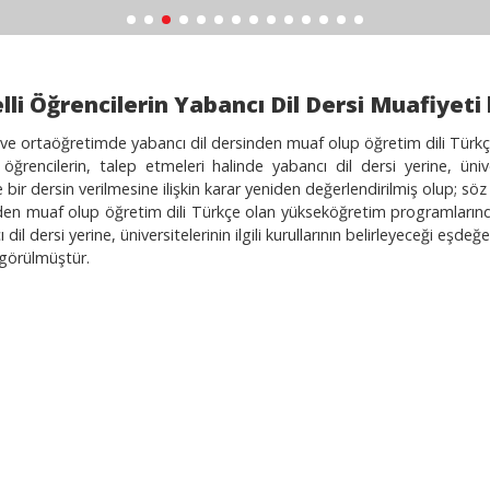
lli Öğrencilerin Yabancı Dil Dersi Muafiyeti 
ve ortaöğretimde yabancı dil dersinden muaf olup öğretim dili Türkç
 öğrencilerin, talep etmeleri halinde yabancı dil dersi yerine, üniver
 bir dersin verilmesine ilişkin karar yeniden değerlendirilmiş olup; s
en muaf olup öğretim dili Türkçe olan yükseköğretim programlarında k
 dil dersi yerine, üniversitelerinin ilgili kurullarının belirleyeceği eşde
görülmüştür.